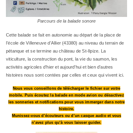
Parcours de la balade sonore
Cette balade se fait en autonomie au départ de la place de
l’école de Villeneuve d’Allier (43380) au niveau du terrain de
pétanque et se termine au château de St-Ilpize. La
viticulture, la construction du pont, la vie du saumon, les
activités agricoles d’hier et aujourd’hui et bien d’autres
histoires nous sont contées par celles et ceux qui vivent ici.
Nous vous conseillons de télécharger le fichier sur votre
mobile. Puis écoutez la balade en mode avion ou désactivez
les sonneries et notifications pour vous immerger dans notre
histoire.
Munissez-vous d’écouteurs ou d’un casque audio et vous
n’avez plus qu’à vous laisser guider.